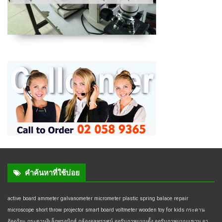
คำค้นหาที่ใช้บ่อย
active board
ammeter
galvanometer
micrometer
plastic spring balace
repair
microscope
short throw projector
smart board
voltmeter
wooden toy for kids
กระดาน
อัจฉริยะ
กระดานอิเล็กทรอนิกส์
กล้องจุลทรรศน์
จอรับภาพแบบตั้ง
จอรับภาพแบบแขวน
จา