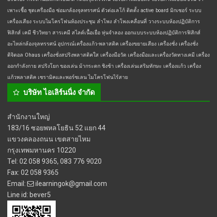
เพาะเชื้อ
ชุดเครื่องมือ
ซ่อมกล้องจุลทรรศน์
ตัวต่อเลโก้
ติดตั้ง active board
มิกเซอร์
ระบบ
เครื่องเสียง
ระบบไมโครโฟนห้องประชุม
ลำโพง
ลำโพงเคลื่อนที่
วางระบบห้องปฏิบัติการ
ฟิสิกส์ เคมี ชีววิทยา
สารเคมี
สไลด์เนื้อเยื่อ
หุ่นจำลอง
ออกแบบระบบห้องปฏิบัติการฟิสิกส์
อะไหล่กล้องจุลทรรศน์
อุปกรณ์เครื่องแก้ว-พลาสติค
เครื่องขยายเสียง
เครื่องชั่ง
เครื่องชั่ง
ดิจิตอล Ohaus
เครื่องชั่งสปริงพลาสติคใส
เครื่องมือวัด
เครื่องมือและเครื่องวัดทางเคมี
เครื่อง
ออกกำลังกาย สปริงโยก ของเล่น ม้ากระดก ชิงช้า
เครื่องเล่นเสริมทักษะ
เครื่องแก้ว
เครื่อง
แก้วพลาสติค
เซรามิคและพอร์ซเลน
ไมโครโฟนไร้สาย
บริษัท ไอเลิร์นนิ่ง จำกัด
สำนักงานใหญ่
183/16 ซอยพหลโยธิน 52 แยก 44
แขวงคลองถนน เขตสายไหม
กรุงเทพมหานคร 10220
Tel: 02 058 9365, 083 776 9020
Fax: 02 058 9365
Email:
ilearningok@gmail.com
Line id:
bever5