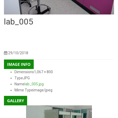
lab_005
150 × 150
300 × 225
768 × 576
1,024 × 768
250 × 250
600
Sizes:
/
/
/
/
/
× 400
300 × 200
400 × 200
130 × 90
1,067 × 500
272 × 182
1,067 ×
/
/
/
/
/
/
800
29/10/2018
IMAGE INFO
Dimensions
1,067 × 800
Type
JPG
Name
lab_005.jpg
Mime Type
image/jpeg
GALLERY