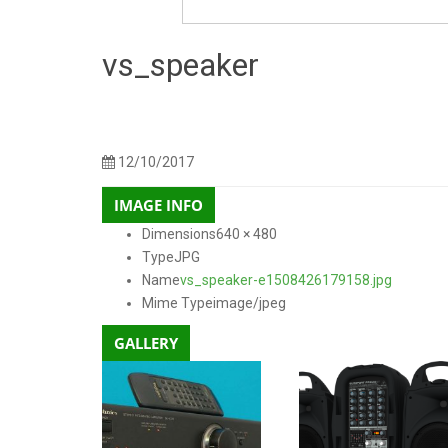
vs_speaker
150 × 150
300 × 225
768 × 576
250 × 250
600 
Sizes:
/
/
/
/
480
12/10/2017
IMAGE INFO
Dimensions
640 × 480
Type
JPG
Name
vs_speaker-e1508426179158.jpg
Mime Type
image/jpeg
GALLERY