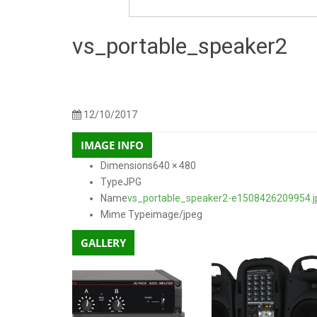
vs_portable_speaker2
150 × 150
300 × 225
768 × 576
250 × 250
600 
Sizes:
/
/
/
/
480
12/10/2017
IMAGE INFO
Dimensions
640 × 480
Type
JPG
Name
vs_portable_speaker2-e1508426209954.j
Mime Type
image/jpeg
GALLERY