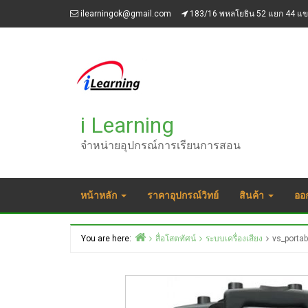
Skip
ilearningok@gmail.com
183/16 พหลโยธิน 52 แยก 44 แ
to
content
i Learning
จำหน่ายอุปกรณ์การเรียนการสอน
หน้าหลัก
ราคาอุปกรณ์วิทย์
สินค้า
ออ
You are here:
สื่อโสตทัศน์
ระบบเครื่องเสียง
vs_porta
Home