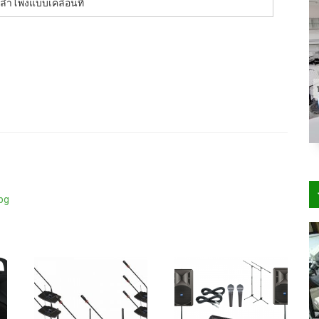
ลำโพงแบบเคลื่อนที่
× 400
300 × 200
400 × 200
130 × 90
800 × 500
272 × 182
640 ×
/
/
/
/
/
/
pg