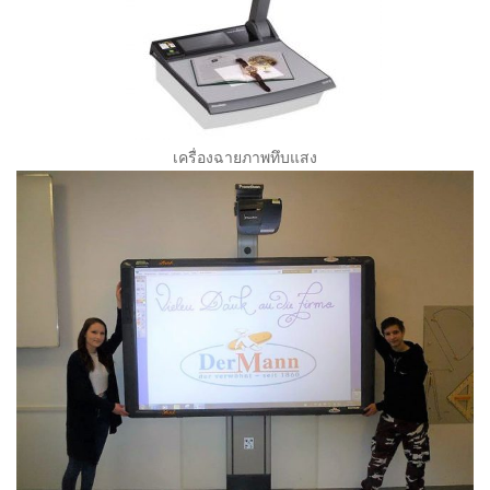
เครื่องฉายภาพทึบแสง