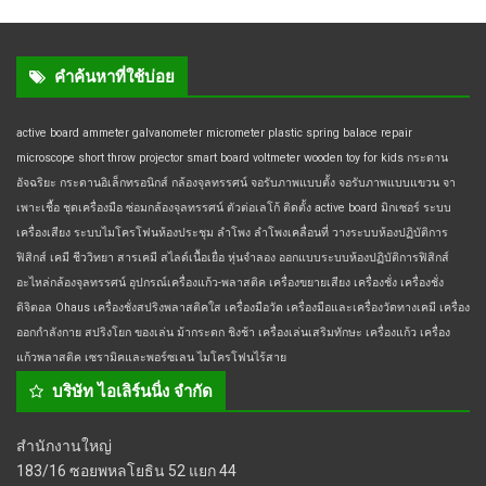
คำค้นหาที่ใช้บ่อย
active board
ammeter
galvanometer
micrometer
plastic spring balace
repair
microscope
short throw projector
smart board
voltmeter
wooden toy for kids
กระดาน
อัจฉริยะ
กระดานอิเล็กทรอนิกส์
กล้องจุลทรรศน์
จอรับภาพแบบตั้ง
จอรับภาพแบบแขวน
จา
เพาะเชื้อ
ชุดเครื่องมือ
ซ่อมกล้องจุลทรรศน์
ตัวต่อเลโก้
ติดตั้ง active board
มิกเซอร์
ระบบ
เครื่องเสียง
ระบบไมโครโฟนห้องประชุม
ลำโพง
ลำโพงเคลื่อนที่
วางระบบห้องปฏิบัติการ
ฟิสิกส์ เคมี ชีววิทยา
สารเคมี
สไลด์เนื้อเยื่อ
หุ่นจำลอง
ออกแบบระบบห้องปฏิบัติการฟิสิกส์
อะไหล่กล้องจุลทรรศน์
อุปกรณ์เครื่องแก้ว-พลาสติค
เครื่องขยายเสียง
เครื่องชั่ง
เครื่องชั่ง
ดิจิตอล Ohaus
เครื่องชั่งสปริงพลาสติคใส
เครื่องมือวัด
เครื่องมือและเครื่องวัดทางเคมี
เครื่อง
ออกกำลังกาย สปริงโยก ของเล่น ม้ากระดก ชิงช้า
เครื่องเล่นเสริมทักษะ
เครื่องแก้ว
เครื่อง
แก้วพลาสติค
เซรามิคและพอร์ซเลน
ไมโครโฟนไร้สาย
บริษัท ไอเลิร์นนิ่ง จำกัด
สำนักงานใหญ่
183/16 ซอยพหลโยธิน 52 แยก 44