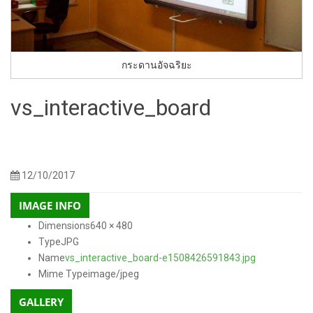
กระดานอัจฉริยะ
vs_interactive_board
150 × 150
300 × 225
768 × 576
250 × 250
600 × 400
300 ×
Sizes:
/
/
/
/
/
200
400 × 200
130 × 90
800 × 500
272 × 182
640 × 480
/
/
/
/
/
12/10/2017
IMAGE INFO
Dimensions
640 × 480
Type
JPG
Name
vs_interactive_board-e1508426591843.jpg
Mime Type
image/jpeg
GALLERY