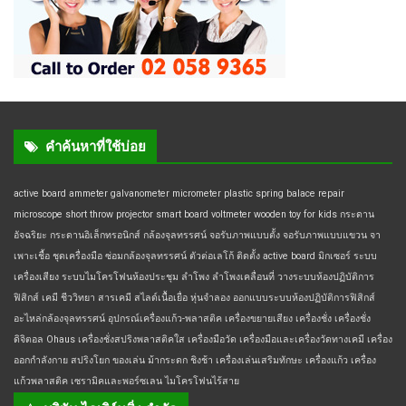
คำค้นหาที่ใช้บ่อย
active board
ammeter
galvanometer
micrometer
plastic spring balace
repair
microscope
short throw projector
smart board
voltmeter
wooden toy for kids
กระดาน
อัจฉริยะ
กระดานอิเล็กทรอนิกส์
กล้องจุลทรรศน์
จอรับภาพแบบตั้ง
จอรับภาพแบบแขวน
จา
เพาะเชื้อ
ชุดเครื่องมือ
ซ่อมกล้องจุลทรรศน์
ตัวต่อเลโก้
ติดตั้ง active board
มิกเซอร์
ระบบ
เครื่องเสียง
ระบบไมโครโฟนห้องประชุม
ลำโพง
ลำโพงเคลื่อนที่
วางระบบห้องปฏิบัติการ
ฟิสิกส์ เคมี ชีววิทยา
สารเคมี
สไลด์เนื้อเยื่อ
หุ่นจำลอง
ออกแบบระบบห้องปฏิบัติการฟิสิกส์
อะไหล่กล้องจุลทรรศน์
อุปกรณ์เครื่องแก้ว-พลาสติค
เครื่องขยายเสียง
เครื่องชั่ง
เครื่องชั่ง
ดิจิตอล Ohaus
เครื่องชั่งสปริงพลาสติคใส
เครื่องมือวัด
เครื่องมือและเครื่องวัดทางเคมี
เครื่อง
ออกกำลังกาย สปริงโยก ของเล่น ม้ากระดก ชิงช้า
เครื่องเล่นเสริมทักษะ
เครื่องแก้ว
เครื่อง
แก้วพลาสติค
เซรามิคและพอร์ซเลน
ไมโครโฟนไร้สาย