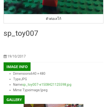
ตัวต่อเลโก้
sp_toy007
150 × 150
300 × 225
768 × 576
250 × 250
600 × 400
300 ×
Sizes:
/
/
/
/
/
200
400 × 200
130 × 90
800 × 500
272 × 182
640 × 480
/
/
/
/
/
19/10/2017
IMAGE INFO
Dimensions
640 × 480
Type
JPG
Name
sp_toy007-e1508421125598.jpg
Mime Type
image/jpeg
GALLERY