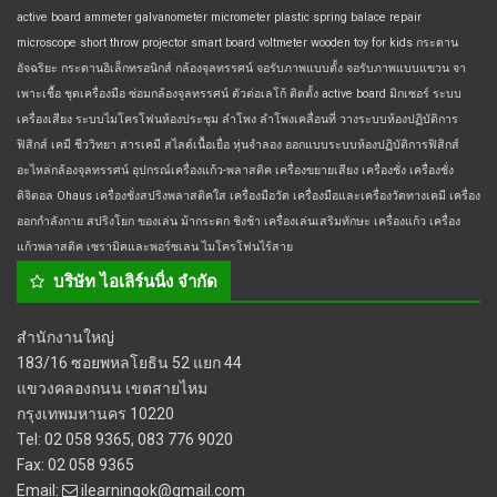
active board
ammeter
galvanometer
micrometer
plastic spring balace
repair
microscope
short throw projector
smart board
voltmeter
wooden toy for kids
กระดาน
อัจฉริยะ
กระดานอิเล็กทรอนิกส์
กล้องจุลทรรศน์
จอรับภาพแบบตั้ง
จอรับภาพแบบแขวน
จา
เพาะเชื้อ
ชุดเครื่องมือ
ซ่อมกล้องจุลทรรศน์
ตัวต่อเลโก้
ติดตั้ง active board
มิกเซอร์
ระบบ
เครื่องเสียง
ระบบไมโครโฟนห้องประชุม
ลำโพง
ลำโพงเคลื่อนที่
วางระบบห้องปฏิบัติการ
ฟิสิกส์ เคมี ชีววิทยา
สารเคมี
สไลด์เนื้อเยื่อ
หุ่นจำลอง
ออกแบบระบบห้องปฏิบัติการฟิสิกส์
อะไหล่กล้องจุลทรรศน์
อุปกรณ์เครื่องแก้ว-พลาสติค
เครื่องขยายเสียง
เครื่องชั่ง
เครื่องชั่ง
ดิจิตอล Ohaus
เครื่องชั่งสปริงพลาสติคใส
เครื่องมือวัด
เครื่องมือและเครื่องวัดทางเคมี
เครื่อง
ออกกำลังกาย สปริงโยก ของเล่น ม้ากระดก ชิงช้า
เครื่องเล่นเสริมทักษะ
เครื่องแก้ว
เครื่อง
แก้วพลาสติค
เซรามิคและพอร์ซเลน
ไมโครโฟนไร้สาย
บริษัท ไอเลิร์นนิ่ง จำกัด
สำนักงานใหญ่
183/16 ซอยพหลโยธิน 52 แยก 44
แขวงคลองถนน เขตสายไหม
กรุงเทพมหานคร 10220
Tel: 02 058 9365, 083 776 9020
Fax: 02 058 9365
Email:
ilearningok@gmail.com