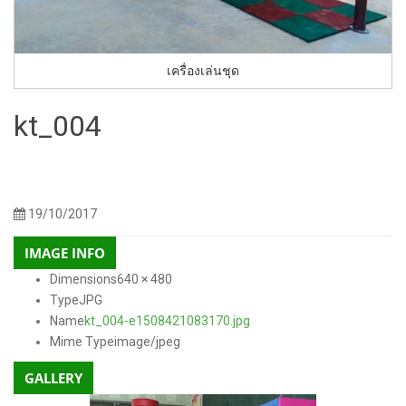
เครื่องเล่นชุด
kt_004
150 × 150
300 × 225
768 × 576
250 × 250
600 × 400
300 ×
Sizes:
/
/
/
/
/
200
400 × 200
130 × 90
800 × 500
272 × 182
640 × 480
/
/
/
/
/
19/10/2017
IMAGE INFO
Dimensions
640 × 480
Type
JPG
Name
kt_004-e1508421083170.jpg
Mime Type
image/jpeg
GALLERY