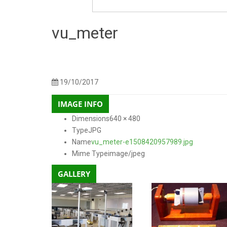
vu_meter
150 × 150
300 × 225
768 × 576
250 × 250
600 
Sizes:
/
/
/
/
480
19/10/2017
IMAGE INFO
Dimensions
640 × 480
Type
JPG
Name
vu_meter-e1508420957989.jpg
Mime Type
image/jpeg
GALLERY