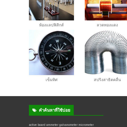
ห้องแลปฟิสิกส์
ลวดทองแดง
เข็มทิศ
สปริงสาธิตคลื่น
คำค้นหาที่ใช้บ่อย
active board
ammeter
galvanometer
micrometer