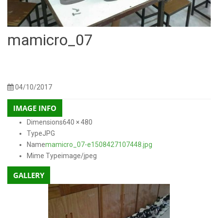
mamicro_07
150 × 150
300 × 225
768 × 576
250 × 250
600 × 400
300 ×
Sizes:
/
/
/
/
/
200
400 × 200
130 × 90
800 × 500
272 × 182
640 × 480
/
/
/
/
/
04/10/2017
IMAGE INFO
Dimensions
640 × 480
Type
JPG
Name
mamicro_07-e1508427107448.jpg
Mime Type
image/jpeg
GALLERY