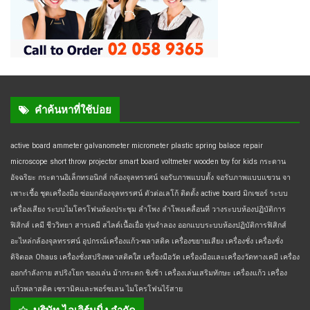
คำค้นหาที่ใช้บ่อย
active board
ammeter
galvanometer
micrometer
plastic spring balace
repair
microscope
short throw projector
smart board
voltmeter
wooden toy for kids
กระดาน
อัจฉริยะ
กระดานอิเล็กทรอนิกส์
กล้องจุลทรรศน์
จอรับภาพแบบตั้ง
จอรับภาพแบบแขวน
จา
เพาะเชื้อ
ชุดเครื่องมือ
ซ่อมกล้องจุลทรรศน์
ตัวต่อเลโก้
ติดตั้ง active board
มิกเซอร์
ระบบ
เครื่องเสียง
ระบบไมโครโฟนห้องประชุม
ลำโพง
ลำโพงเคลื่อนที่
วางระบบห้องปฏิบัติการ
ฟิสิกส์ เคมี ชีววิทยา
สารเคมี
สไลด์เนื้อเยื่อ
หุ่นจำลอง
ออกแบบระบบห้องปฏิบัติการฟิสิกส์
อะไหล่กล้องจุลทรรศน์
อุปกรณ์เครื่องแก้ว-พลาสติค
เครื่องขยายเสียง
เครื่องชั่ง
เครื่องชั่ง
ดิจิตอล Ohaus
เครื่องชั่งสปริงพลาสติคใส
เครื่องมือวัด
เครื่องมือและเครื่องวัดทางเคมี
เครื่อง
ออกกำลังกาย สปริงโยก ของเล่น ม้ากระดก ชิงช้า
เครื่องเล่นเสริมทักษะ
เครื่องแก้ว
เครื่อง
แก้วพลาสติค
เซรามิคและพอร์ซเลน
ไมโครโฟนไร้สาย
บริษัท ไอเลิร์นนิ่ง จำกัด