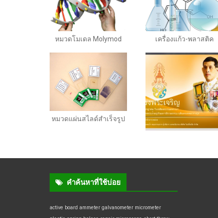
หมวดโมเดล Molymod
เครื่องแก้ว-พลาสติค
หมวดแผ่นสไลด์สำเร็จรูป
คำค้นหาที่ใช้บ่อย
active board
ammeter
galvanometer
micrometer