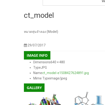
หม
ct_model
150 × 150
300 × 225
768 × 576
272 × 182
640 
Sizes:
/
/
/
/
หมวดหุ่นจำลอง (Model)
29/07/2017
IMAGE INFO
Dimensions
640 × 480
Type
JPG
Name
ct_model-e1508427624891.jpg
Mime Type
image/jpeg
GALLERY