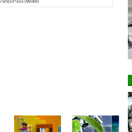
วดหุ่นจำลอง (Model)
× 480